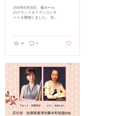
2024年6月30日、奏ホール
のグランドオープンコンサ
ートを開催しました。 当日
は大雨の中、たくさんの皆
様にお越しいただきまして
ありがとうございました✨
いつもお世話になっている
皆様をご招待してのコンサ
65
0
ートでした。 サックスの深
川りえさん、ピアノの向井
知里さんにご出演いただ...