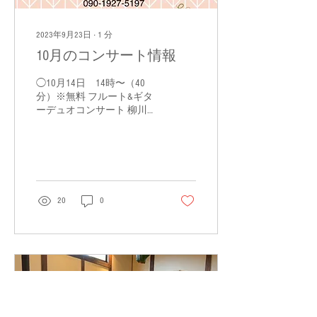
2023年9月23日
∙
1
分
10月のコンサート情報
◯10月14日 14時〜（40
分）※無料 フルート&ギタ
ーデュオコンサート 柳川市
の藤吉コミュニティセンタ
ーにて クラシックギターの
塩見大二郎さんと演奏しま
す。 日本の童謡、洋楽、映
画音楽などを演奏します。
お気軽にお越しくださ
20
0
い。...