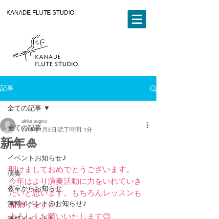
KANADE FLUTE STUDIO.
記事
全ての記事
akiko sugino
全ての記事
2019年1月3日
読了時間: 1分
新年🎍
日常
イベントお知らせ♪
明けましておめでとうございます。
演奏
今年はより演奏活動に力をいれていき
教室からお知らせ
たいと思います。もちろんレッスンも
無料イベントのお知らせ♪
頑張ります♫
よろしくお願いいたします😊