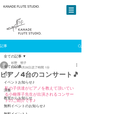
KANADE FLUTE STUDIO.
記事
全ての記事
杉野 明子
全ての記事
2017年4月28日
読了時間: 1分
ピアノ4台のコンサート🎵
日常
イベントお知らせ♪
私の子供達がピアノを教えて頂いてい
演奏
る小柳厚子先生が出演されるコンサー
教室からお知らせ
トのご紹介です♪
無料イベントのお知らせ♪