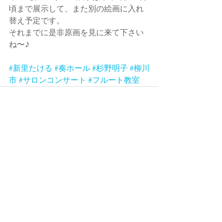
頃まで展示して、また別の絵画に入れ
替え予定です。
それまでに是非原画を見に来て下さい
ね〜♪
#新里たける
#奏ホール
#杉野明子
#柳川
市
#サロンコンサート
#フルート教室
すべて表示
最新記事