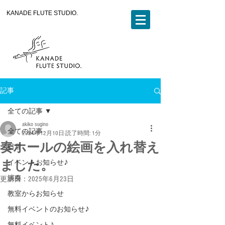
KANADE FLUTE STUDIO.
記事
全ての記事
akiko sugino
全ての記事
2024年12月10日
読了時間: 1分
奏ホールの絵画を入れ替え
日常
ました。
イベントお知らせ♪
演奏
更新日：
2025年6月23日
教室からお知らせ
無料イベントのお知らせ♪