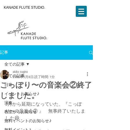
KANADE FLUTE STUDIO.
記事
全ての記事
akiko sugino
全ての記事
2022年5月8日
読了時間: 1分
こっぽり〜の音楽会②終了
日常
しました。
イベントお知らせ♪
演奏
3月から延期になっていた、『こっぽ
り〜の音楽会② 』　無事終了いたしま
教室からお知らせ
した😄
無料イベントのお知らせ♪